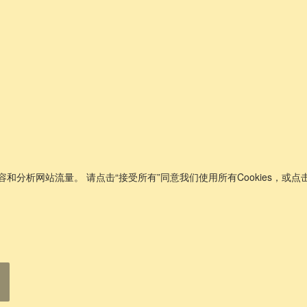
和分析网站流量。 请点击“接受所有”同意我们使用所有Cookies，或点击
手链
。
流畅的线条在纯金中展现。当工艺与现代视野相遇。
立即购买