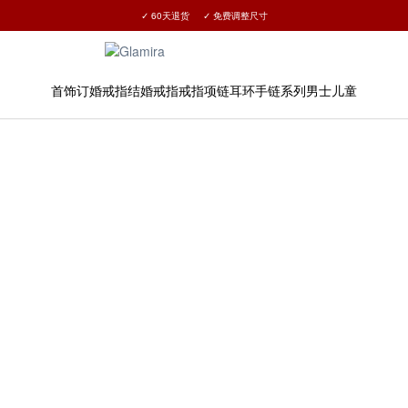
✓ 60天退货 ✓ 免费调整尺寸
所有订单15%优惠 →
首饰
订婚戒指
结婚戒指
戒指
项链
耳环
手链
系列
男士
儿童