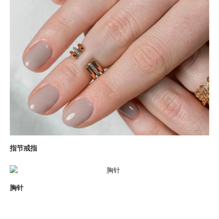
指节戒指
胸针