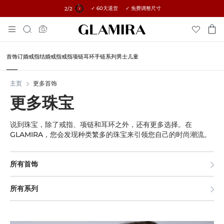
✓ 60天退货 ✓ 免费调整尺寸
所有订单15%优惠 →
1
/2
跳
搜
到
索
内
容
首饰
订婚戒指
结婚戒指
戒指
项链
耳环
手链
系列
男士
儿童
主页
更多首饰
更多珠宝
说到珠宝，除了戒指、项链和耳环之外，还有更多选择。在
GLAMIRA，您会发现种类繁多的珠宝来引领您自己的时尚潮流。
所有首饰
所有系列