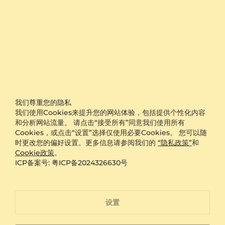
选择，并选择完美的脚踝配件来完成您的造型。
链条
简单且多用途的
链条
是任何珠宝收藏中必备的。在
GLAMIRA，我们提供各种
金色和银色材质
的链条，包括
平行链，纸夹链
和
菲加罗链
。无论您喜欢细小玲珑还是
更加厚实，我们的链条可以单独佩戴或与吊坠或饰品搭
配，为您打造个性化的风格。
鼻环
我们尊重您的隐私
评论
4.86
从GLAMIRA选购一款
鼻子穿孔
，为您的造型增添大胆的
我们使用Cookies来提升您的网站体验，包括提供个性化内容
查看所有评价
风格。我们的鼻环有多种款式，包括钉子、环形和螺旋
和分析网站流量。 请点击“接受所有”同意我们使用所有
环，并可采用多种材质制成，包括
金
和
银
。选择多种
宝
Cookies，或点击“设置”选择仅使用必要Cookies。 您可以随
石
，包括
钻石，白蓝宝石
和
锆石水晶
，为您的造型增添
时更改您的偏好设置。更多信息请参阅我们的
“隐私政策”
和
一丝锐利感。
Cookie政策
。
ICP备案号: 粤ICP备2024326630号
身体珠宝
通过我们的
身体珠宝
系列来展现您的个性。无论您是想
要大胆地展现，还是通过简单的设计来增添一丝优雅，
设置
您一定能在GLAMIRA找到适合您的完美身体珠宝。
GLAMIRA提供多样化的
珠宝
，适合任何风格和场合。从