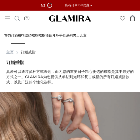
✓ 60天退货 ✓ 免费调整尺寸
所有订单15%优惠 →
1
/2
跳
搜
到
索
内
容
首饰
订婚戒指
结婚戒指
戒指
项链
耳环
手链
系列
男士
儿童
主页
订婚戒指
订婚戒指
真爱可以通过多种方式表达，而为您的重要日子精心挑选的戒指是其中最好的
方式之一。GLAMIRA为您提供从单钻到光环和复古戒指的所有订婚戒指款
式，以及广泛的个性化选择。