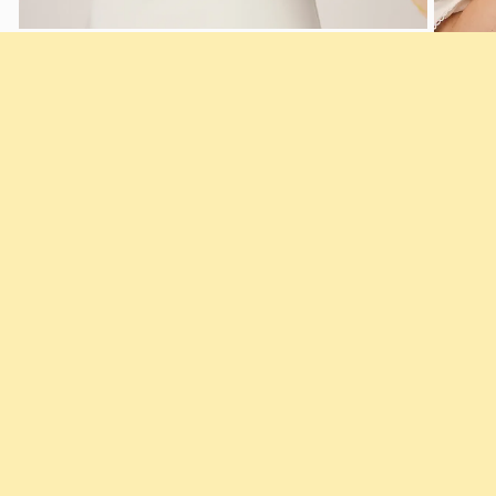
Floral Symphony
Lum
以黄金定格自然的柔美：手工雕琢花卉纹样，镶
Lume
嵌臻选宝石。
化作优雅
立即探索
立即探索