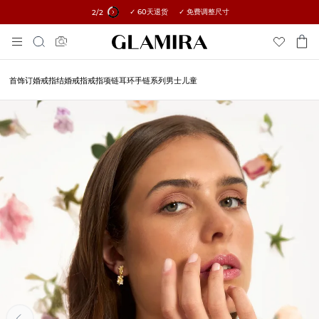
✓ 60天退货 ✓ 免费调整尺寸
所有订单15%优惠 →
1
/2
跳
搜
到
索
内
容
首饰
订婚戒指
结婚戒指
戒指
项链
耳环
手链
系列
男士
儿童