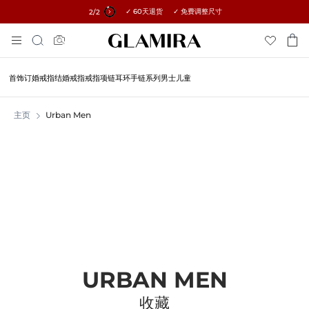
✓ 60天退货 ✓ 免费调整尺寸
所有订单15%优惠 →
2
/2
跳
搜
到
索
内
容
首饰
订婚戒指
结婚戒指
戒指
项链
耳环
手链
系列
男士
儿童
主页
Urban Men
URBAN MEN
收藏