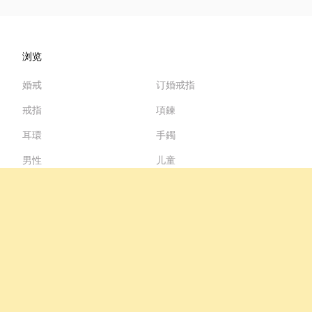
浏览
婚戒
订婚戒指
戒指
項鍊
耳環
手鐲
男性
儿童
更多珠宝
系列