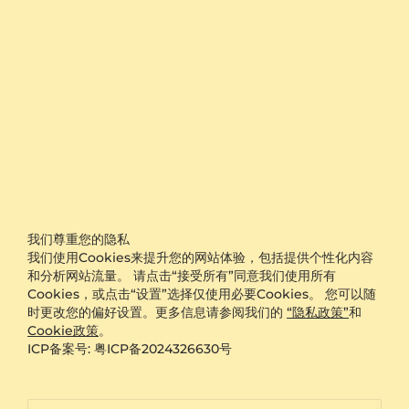
14天调整尺寸政策
终身保修
100％满意度的客服支持
具有唯一产品 ID 的定制珠宝
我们尊重您的隐私
快速交货
我们使用Cookies来提升您的网站体验，包括提供个性化内容
和分析网站流量。 请点击“接受所有”同意我们使用所有
Cookies，或点击“设置”选择仅使用必要Cookies。 您可以随
钻石和宝石的真品证书
时更改您的偏好设置。更多信息请参阅我们的
“隐私政策”
和
Cookie政策
。
ICP备案号: 粤ICP备2024326630号
无过敏材料