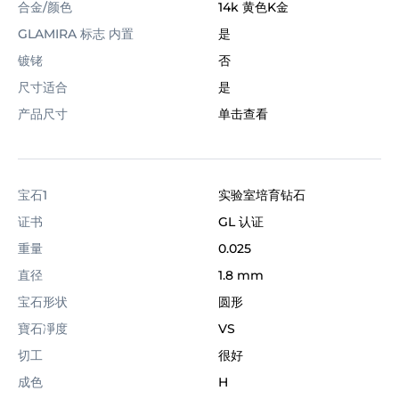
合金/颜色
14k 黄色K金
GLAMIRA 标志 内置
是
镀铑
否
尺寸适合
是
产品尺寸
单击查看
宝石1
实验室培育钻石
证书
GL 认证
重量
0.025
直径
1.8 mm
宝石形状
圆形
寶石凈度
VS
切工
很好
成色
H