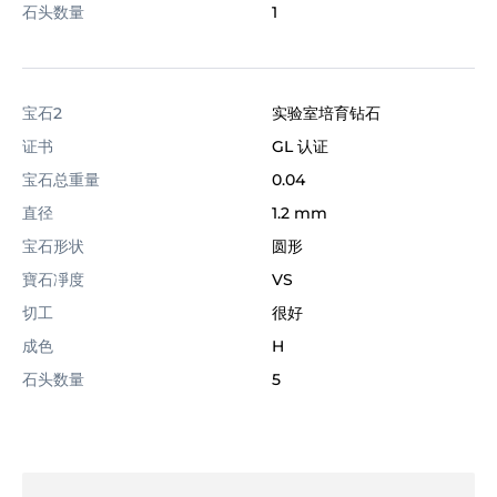
石头数量
1
宝石2
实验室培育钻石
证书
GL 认证
宝石总重量
0.04
直径
1.2 mm
宝石形状
圆形
寶石凈度
VS
切工
很好
成色
H
石头数量
5