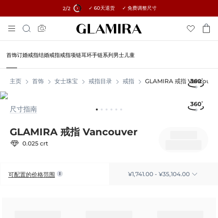
✓ 60天退货 ✓ 免费调整尺寸
所有订单15%优惠 →
2
/2
跳
搜
到
索
内
容
首饰
订婚戒指
结婚戒指
戒指
项链
耳环
手链
系列
男士
儿童
主页
首饰
女士珠宝
戒指目录
戒指
GLAMIRA 戒指 Vancouve
尺寸指南
GLAMIRA 戒指 Vancouver
0.025 crt
¥1,741.00 - ¥35,104.00
可配置的价格范围