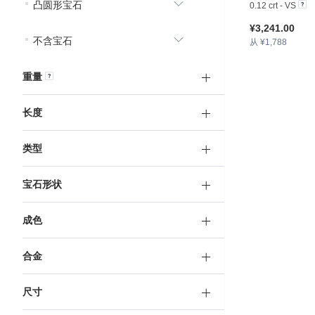
凸圆形宝石
0.12 crt - VS
¥3,241.00
不含宝石
从 ¥1,788
重量
长度
类型
宝石形状
成色
合金
尺寸