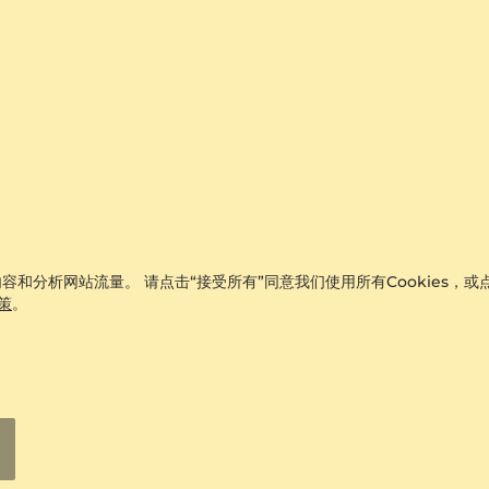
容和分析网站流量。 请点击“接受所有”同意我们使用所有Cookies，或点
政策
。
女士耳环 Leah
9k 白色K金 & 白珍珠
¥1,883.00
从 ¥1,788