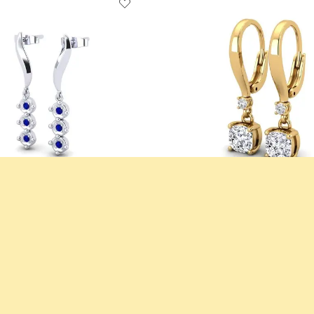
d
女士耳环 Nigella
+13
石
14k 黄色K金 & 钻石
1.79 crt - VS
¥53,975.00
从 ¥1,788