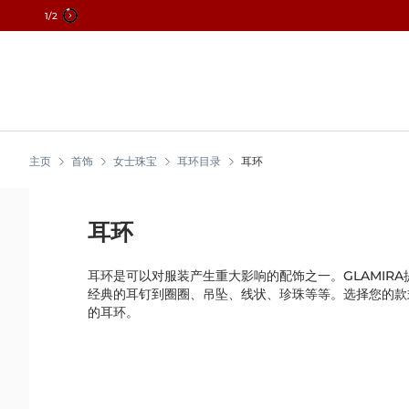
2
/2
跳
到
内
容
主页
首饰
女士珠宝
耳环目录
耳环
耳环
耳环是可以对服装产生重大影响的配饰之一。GLAMIR
经典的耳钉到圈圈、吊坠、线状、珍珠等等。选择您的款
的耳环。