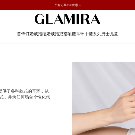
✓ 60天退货 ✓ 免费调整尺寸
所有订单15%优惠 →
首饰
订婚戒指
结婚戒指
戒指
项链
耳环
手链
系列
男士
儿童
A提供了各种款式的耳环，从
式，并为任何场合个性化您