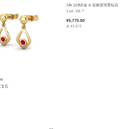
14k 白色K金 & 实验室培育钻石
1 crt - VS
¥5,775.00
从 ¥1,473
em
+13
 红宝石