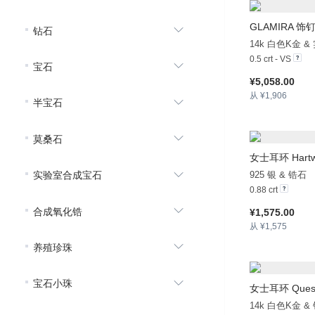
GLAMIRA
饰钉 
钻石
14k 白色K金 
0.5 crt - VS
宝石
¥5,058.00
从 ¥1,906
半宝石
莫桑石
女士耳环 Hartw
实验室合成宝石
925 银 & 锆石
0.88 crt
合成氧化锆
¥1,575.00
从 ¥1,575
养殖珍珠
宝石小珠
女士耳环 Ques
14k 白色K金 &