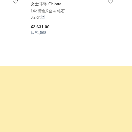
女士耳环 Chiotta
+19
14k 黄色K金 & 锆石
0.2 crt
¥2,631.00
从 ¥1,568
+36