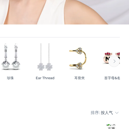
珍珠
Ear Thread
耳骨夾
首字母&名字
排序:
按人气