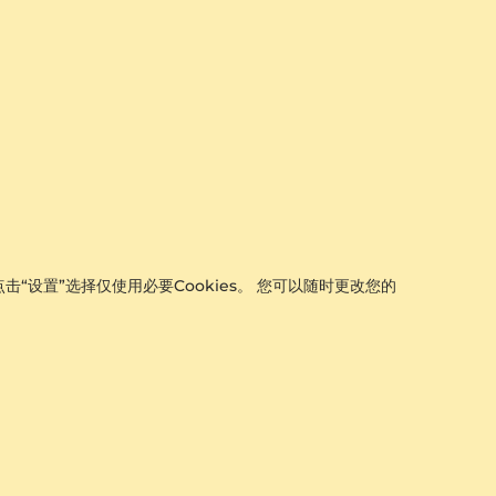
击“设置”选择仅使用必要Cookies。 您可以随时更改您的
女士耳环 Leah Ø6 mm
925 银 & 白珍珠
¥1,434.00
从 ¥1,434