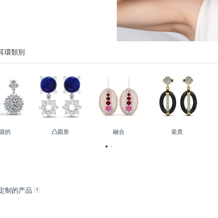
耳環類別
级的
凸圆形
融合
瓷质
定制的产品