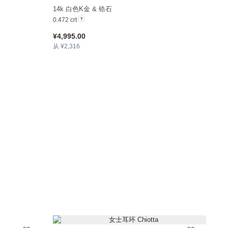
+15
+12
14k 白色K金 & 锆石
0.472 crt
¥4,995.00
从 ¥2,316