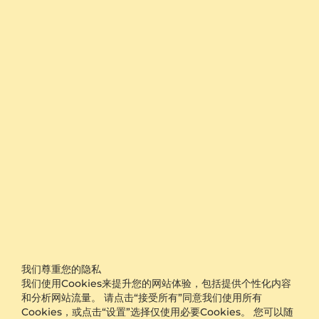
让自然灵感陪伴每一个值得纪念的时刻
自然主题戒指适合喜爱细节、希望以珠宝表达个性与情感的
人，无论日常佩戴、赠礼还是作为订婚戒指都各具意义。叶
片舒展的轮廓、花朵绽放的姿态与枝蔓交织的线条，使戒指
在指间保留柔和而鲜明的自然气息。自然风戒指可为简约穿
搭添上一处精致亮点，也能成为纪念生日、纪念日或重要承
诺的贴心选择。于中国，七夕与520都是传递爱意的珠宝赠
礼时刻，一枚带有植物元素的戒指能让心意更具画面感。无
论选择低调的素金纹理，还是闪耀的钻石镶嵌设计，自然元
素戒指都能贴近佩戴者独有的审美。
从叶脉到花瓣，探索自然主题戒指的灵感细节
自然主题戒指以植物的生长姿态为设计语言，呈现树叶、花
朵、藤蔓、枝芽与富有流动感的有机轮廓。树叶戒指常以细
密叶脉、交叠叶片或环抱式结构勾勒指间层次，适合偏爱清
新线条的佩戴者；花朵戒指则通过花瓣围绕主石或细小钻石
点缀，带来更明亮、柔美的视觉焦点。森系戒指可选择枝叶
我们尊重您的隐私
感戒臂、自然不规则的排石方式或具有花园意境的色彩组
我们使用Cookies来提升您的网站体验，包括提供个性化内容
合，适合将珠宝融入日常风格。
和分析网站流量。 请点击“接受所有”同意我们使用所有
Cookies，或点击“设置”选择仅使用必要Cookies。 您可以随