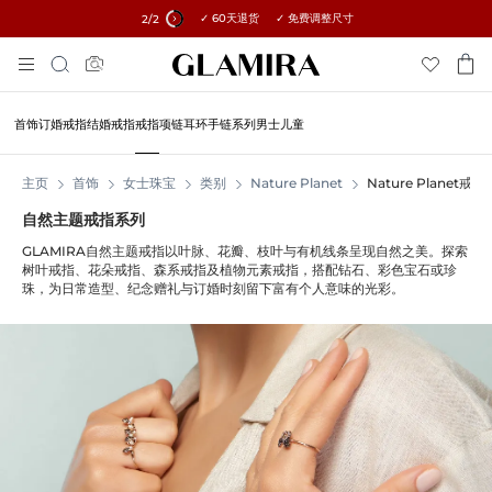
✓ 60天退货 ✓ 免费调整尺寸
所有订单15%优惠 →
2
/2
跳
搜
到
索
内
容
首饰
订婚戒指
结婚戒指
戒指
项链
耳环
手链
系列
男士
儿童
主页
首饰
女士珠宝
类别
Nature Planet
Nature Planet戒指
自然主题戒指系列
GLAMIRA自然主题戒指以叶脉、花瓣、枝叶与有机线条呈现自然之美。探索
树叶戒指、花朵戒指、森系戒指及植物元素戒指，搭配钻石、彩色宝石或珍
珠，为日常造型、纪念赠礼与订婚时刻留下富有个人意味的光彩。