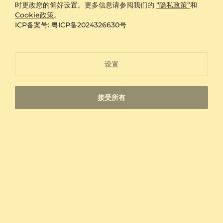
宝石会进一步定义一枚植物元素戒指的气质。希望呈现晨露
时更改您的偏好设置。更多信息请参阅我们的
“隐私政策”
和
般清透光彩，可浏览
钻石自然主题戒指
或
实验室培育钻石戒
Cookie政策
。
阅读更多信息
指
；偏爱深邃对比感，可选择
黑钻石戒指
。绿色主石与叶片
ICP备案号: 粤ICP备2024326630号
意象相映成趣，
祖母绿戒指
及
沙弗莱石戒指
值得关注；热烈
花色可搭配
红宝石戒指
或
粉红色蓝宝石戒指
。如偏爱沉静天
空色调，可探索
蓝宝石戒指
；若钟情莹润质感，
白珍珠戒指
能为花叶设计增添温和光泽。不同石色与自然纹样相互映
设置
衬，让每枚戒指拥有不同的季节感。
以黄金与宝石质感塑造自然风格层次
接受所有
自然主题戒指可通过黄金纯度、金属色调与宝石种类的搭
配，呈现从轻盈清新到华丽醒目的不同风格。GLAMIRA提
供9K金、14K金和18K金选择，您可结合偏好的色泽、佩戴
习惯与整体设计进行挑选。18K金适合希望突出金属光泽与
精致细节的人，叶脉刻纹、花瓣边缘和钻石镶嵌均能形成清
晰层次。
金属材质
可选黄金纯度
黄金
9K金
黄金
14K金
14 天退货
手工首饰