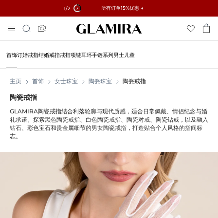
✓ 60天退货 ✓ 免费调整尺寸
所有订单15%优惠 →
1
/2
跳
搜
到
索
内
容
首饰
订婚戒指
结婚戒指
戒指
项链
耳环
手链
系列
男士
儿童
主页
首饰
女士珠宝
陶瓷珠宝
陶瓷戒指
陶瓷戒指
GLAMIRA陶瓷戒指结合利落轮廓与现代质感，适合日常佩戴、情侣纪念与婚
礼承诺。探索黑色陶瓷戒指、白色陶瓷戒指、陶瓷对戒、陶瓷钻戒，以及融入
钻石、彩色宝石和贵金属细节的男女陶瓷戒指，打造贴合个人风格的指间标
志。