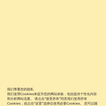
物，都能自然融入生活。黑色或白色陶瓷戒圈带来干净而有
辨识度的视觉效果，镶嵌钻石或宝石后则更具仪式感。对于
希望避开传统全金属外观的人，陶瓷材质戒指提供了一种现
代选择，也可作为男女陶瓷戒指搭配佩戴。七夕节与5月20
日是表达爱意的礼赠时刻，一枚带有专属寓意的陶瓷指环，
能让心意持续留在指间。
从黑白陶瓷到宝石镶嵌，找到贴近你风格的戒圈
GLAMIRA的陶瓷环戒以简约结构为基础，通过色彩、宽
度、金属细节与宝石呈现不同气质。黑色陶瓷戒指视觉沉
稳，适合极简穿搭、深色西装或追求利落风格的人。白色陶
瓷戒指则更显清爽，可与浅色服装、铂金色调或明亮宝石相
配。想与伴侣呼应，可选择轮廓相近、细节各异的陶瓷对
戒，将共同偏好与个人风格结合。
希望让戒指成为视觉焦点，可浏览镶嵌
钻石的陶瓷戒指
，以
明亮火彩衬托陶瓷的平滑表面。偏爱深邃对比，可选择
黑钻
石款式
；想要更鲜明的色彩表达，可探索
黄色钻石
、
蓝色钻
石
或
绿色钻石
设计。重视现代珠宝选择的人，可考虑
实验室
我们尊重您的隐私
阅读更多信息
培育钻石
款。
我们使用Cookies来提升您的网站体验，包括提供个性化内容
和分析网站流量。 请点击“接受所有”同意我们使用所有
彩色宝石也能赋予陶瓷钻戒不同的性格。
祖母绿
呈现浓郁绿
Cookies，或点击“设置”选择仅使用必要Cookies。 您可以随
意，
红宝石
适合热烈纪念主题，
蓝宝石
则以经典蓝调衬托冷