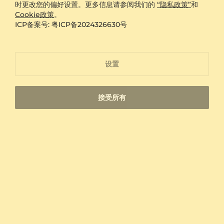
时更改您的偏好设置。更多信息请参阅我们的
“隐私政策”
和
静质感。选择时可关注戒圈宽度与主石比例，日常佩戴宜优
Cookie政策
。
先考虑与手型和生活习惯相协调的设计。
ICP备案号: 粤ICP备2024326630号
高科技陶瓷、贵金属与宝石如何共同成就戒指
陶瓷戒指以高科技陶瓷构成主要戒圈，并可结合贵金属镶
设置
座、钻石镶嵌或宝石镶嵌，呈现兼具现代感与精致度的设
计。陶瓷表面通常具有平滑触感，色彩表达稳定；贵金属部
分则常用于承托宝石或形成材质对比。对金属敏感的人应结
合具体产品材质信息选择，不能仅凭外观判断是否属于防过
接受所有
敏材质。
可选贵金属
9K金、14K金、18K金
戒圈主体
高科技陶瓷
镶嵌选择
钻石、实验室培育钻石及多种彩色宝石
14 天退货
手工首饰
钻石适合追求明亮光泽与经典象征的人，蓝宝石、红宝石、
免费调整大小
免费保险运输
祖母绿等则适合用色彩记录生日、纪念主题或个人偏好。在
中国，生肖年份与诞生石珠宝常被视为富有个人意味的选
择，可将这类灵感融入宝石颜色或戒指刻字内容。
快讯
陶瓷戒指适合戴在哪只手，怎样搭配场合与服