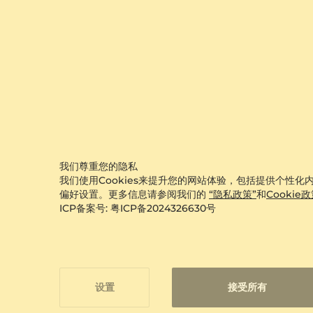
我们尊重您的隐私
我们使用Cookies来提升您的网站体验，包括提供个性化内
偏好设置。更多信息请参阅我们的
“隐私政策”
和
Cookie
ICP备案号: 粤ICP备2024326630号
订婚戒指 Aure
950 铂金 & 钻
0.39 crt - VS
¥22,386.00
设置
接受所有
从 ¥1,765