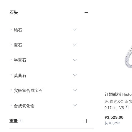
石头
钻石
宝石
半宝石
莫桑石
实验室合成宝石
订婚戒指 Histo
9k 白色K金 &
合成氧化锆
0.17 crt - VS
¥3,529.00
重量
从 ¥1,252