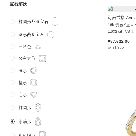
宝石形状
订婚戒指 Anni
椭圆形凸圆宝石
18k 黄色K金 &
1.632 crt - VS
圆形凸圆宝石
¥87,622.00
三角色
从 ¥1,906
公主方形
圆形
垫形
心形
椭圆形
水滴形
祖母绿形