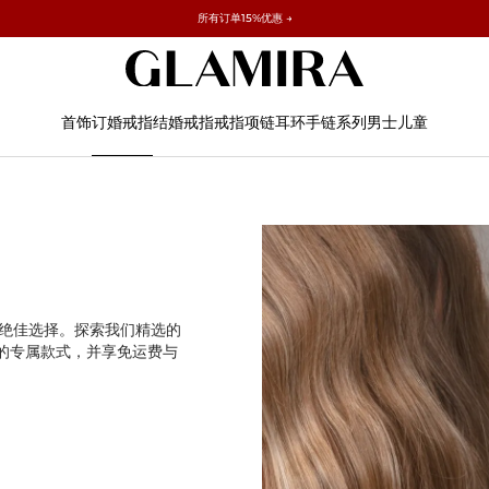
✓ 60天退货 ✓ 免费调整尺寸
所有订单15%优惠 →
首饰
订婚戒指
结婚戒指
戒指
项链
耳环
手链
系列
男士
儿童
绝佳选择。探索我们精选的
您的专属款式，并享免运费与