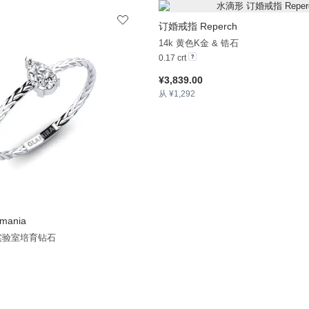
订婚戒指 Reperch
14k 黄色K金 & 锆石
0.17 crt
¥3,839.00
从 ¥1,292
mania
+20
 实验室培育钻石