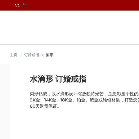
2
/2
跳
到
内
容
主页
订婚戒指
梨形
水滴形 订婚戒指
梨形钻戒，以水滴形设计绽放独特光芒，是您彰显个性的
9K金、14K金、18K金、铂金、钯金或纯银材质，打造
60天退货保证。