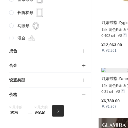
长阶梯形
订婚戒指 Zygi
马眼形
18k 黄色K金 &
0.402 crt - VS
混合
¥12,963.00
成色
从 ¥2,261
合金
订婚戒指 Zane
设置类型
14k 黄色K金 
0.31 crt - VS
价格
¥6,780.00
从 ¥1,867
¥ 最小的
¥ 最大的