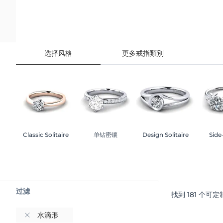
选择风格
更多戒指類別
Classic Solitaire
单钻密镶
Design Solitaire
Side
过滤
找到
181
个可定
水滴形