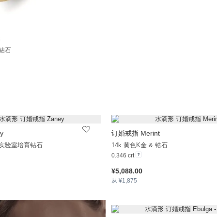
c
+20
 钻石
y
订婚戒指 Merint
+20
& 实验室培育钻石
14k 黄色K金 & 锆石
0.346 crt
¥5,088.00
从 ¥1,875