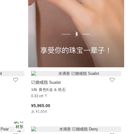
订婚戒指 Sualst
+20
+32
14k 黄色K金 & 锆石
0.33 crt
¥5,965.00
从 ¥1,654