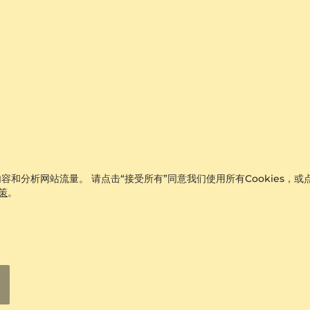
容和分析网站流量。 请点击“接受所有”同意我们使用所有Cookies，或点
政策
。
c
订婚戒指 Folio
+32
石
18k 黄色K金 & 褐色钻石 & 白色蓝宝
0.274 crt - VS1
¥13,282.00
从 ¥1,623