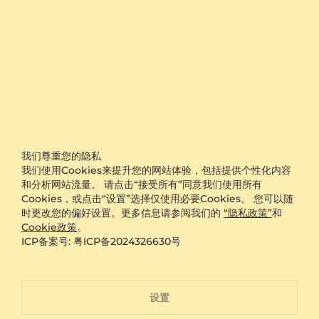
欢现代极简或复古风格的人，无论是搭配职业装还是休闲服
饰，都能自然融入。男士戒指中采用石榴石的设计近年来逐
渐流行，因其颜色不过于张扬，又具沉稳气质。女士戒指佩
戴者常将其作为日常主戒，不依赖华丽切割也能展现个性。
一个实用建议是，将这枚石榴石戒指与同色系或金属色调相
近的饰品搭配，能增强整体协调感。适合的场合包括日常通
勤、朋友聚会或非正式的晚间活动。对于追求质感而非浮华
的人来说，这款定制戒指提供了一种安静却有力的表达方
式。天然石榴石戒指女款佩戴时，常被称赞具有知性与内敛
的魅力。
我们尊重您的隐私
日常佩戴需注意清洁与避免硬物碰撞
我们使用Cookies来提升您的网站体验，包括提供个性化内容
和分析网站流量。 请点击“接受所有”同意我们使用所有
虽然石榴石具有良好的耐久性，但在日常生活中仍需适当护
Cookies，或点击“设置”选择仅使用必要Cookies。 您可以随
理以保持其状态。洗手时建议避免长时间浸泡在肥皂水中，
时更改您的偏好设置。更多信息请参阅我们的
“隐私政策”
和
烹饪或做家务时最好取下，以防油污附着或意外撞击。一个
Cookie政策
。
实用技巧是，每月用软布蘸温和肥皂水轻轻擦拭宝石表面和
ICP备案号: 粤ICP备2024326630号
戒托，可有效恢复光泽。由于凸圆形表面光滑，灰尘和指纹
较易察觉，定期清洁能维持其干净外观。锻炼或搬运重物时
建议摘下，避免戒指受到挤压或刮擦。一个小知识是，天然
宝石内部可能含有微小裂隙，剧烈温差或撞击可能影响其稳
设置
定性。gold材质不易氧化，长期佩戴后可用专业擦拭布恢复
光亮。小划痕在gold表面相对不明显，这也是其受欢迎的原