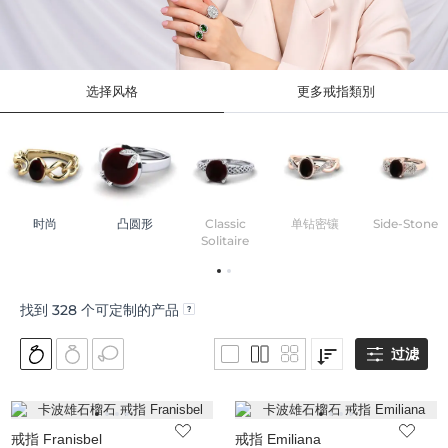
选择风格
更多戒指類別
时尚
凸圆形
Classic
单钻密镶
Side-Stone
Solitaire
找到
328
个可定制的产品
过滤
戒指 Franisbel
戒指 Emiliana