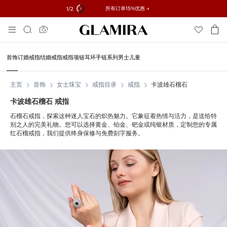
✓ 60天退货 ✓ 免费调整尺寸
所有订单15%优惠 →
1
/2
跳
搜
到
索
内
容
首饰
订婚戒指
结婚戒指
戒指
项链
耳环
手链
系列
男士
儿童
主页
首饰
女士珠宝
戒指目录
戒指
卡波雄石榴石
卡波雄石榴石 戒指
石榴石戒指，探索这种迷人宝石的炽热魅力。它象征着热情与活力，是送给特
别之人的完美礼物。您可以选择黄金、铂金、钯金或纯银材质，定制您的专属
红石榴戒指，我们提供终身保修与免费刻字服务。