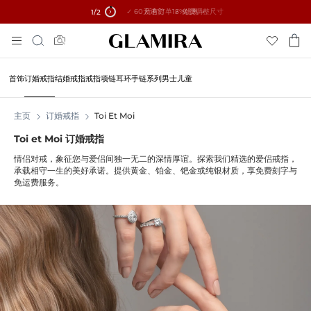
✓ 60天退货 ✓ 免费调整尺寸
所有订单15%优惠 →
1
/2
跳
搜
到
索
内
容
首饰
订婚戒指
结婚戒指
戒指
项链
耳环
手链
系列
男士
儿童
主页
订婚戒指
Toi Et Moi
Toi et Moi 订婚戒指
情侣对戒，象征您与爱侣间独一无二的深情厚谊。探索我们精选的爱侣戒指，
承载相守一生的美好承诺。提供黄金、铂金、钯金或纯银材质，享免费刻字与
免运费服务。