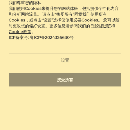
我们尊重您的隐私
和软毛刷轻轻擦拭，再用干净的软布擦干。金属表面的细小
14 天退货
手工首饰
我们使用Cookies来提升您的网站体验，包括提供个性化内容
划痕在日常佩戴中难以避免，但这些痕迹反而会增添戒指的
和分析网站流量。 请点击“接受所有”同意我们使用所有
免费调整大小
免费保险运输
岁月感，成为独一无二的记忆。
Cookies，或点击“设置”选择仅使用必要Cookies。 您可以随
GLAMIRA为您的情侣对戒提供贴心服务
时更改您的偏好设置。更多信息请参阅我们的
“隐私政策”
和
Cookie政策
。
快讯
在GLAMIRA，我们不仅提供精美的情侣对戒，还为您提供
ICP备案号: 粤ICP备2024326630号
全方位的定制服务。您可以根据自己的喜好选择金属材质、
立即创建Glamira个人账户， 下一个订单即可得到
¥ 70
的折
宝石类型和戒指尺寸，甚至可以在戒指内侧刻上专属的文字
扣
或日期，让这份礼物更加个性化。我们提供免费刻字服务，
让您的祝福永远镌刻在戒指上。所有订单均享受免运费服
设置
务，确保您的珠宝安全送达。如果您对戒指不满意，我们还
提供60天退货保证，让您购物无忧。此外，GLAMIRA还为
所有珠宝提供终身保修服务，确保您的情侣对戒始终保持完
接受所有
美状态。无论是定制还是售后，我们都致力于为您提供最贴
心的服务，让每一枚戒指都成为独一无二的珍藏。
浏览
婚戒
订婚戒指
戒指
項鍊
耳環
手鐲