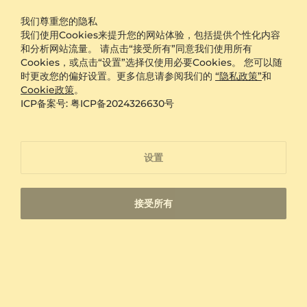
在GLAMIRA，每枚两用钻戒都支持免费刻字，您可以在内
我们尊重您的隐私
婚戒
订婚戒指
圈留下名字、日期或其他有意义的文字，让戒指更具个人意
我们使用Cookies来提升您的网站体验，包括提供个性化内容
义。我们提供免运费服务，确保您在全国范围内都能安心下
戒指
項鍊
和分析网站流量。 请点击“接受所有”同意我们使用所有
单。所有订单享有60天退货保证，若收到后需要调整或更
Cookies，或点击“设置”选择仅使用必要Cookies。 您可以随
换，流程简便透明。产品还包含终身保修，涵盖日常佩戴中
耳環
手鐲
时更改您的偏好设置。更多信息请参阅我们的
“隐私政策”
和
可能出现的松动、脱落或工艺问题。无论是组合结构的维护
Cookie政策
。
还是钻石的定期检查，我们都提供专业支持。戒指将配以精
男性
儿童
ICP备案号: 粤ICP备2024326630号
美礼盒交付，适合作为礼物或自我奖励。整个生产过程严格
把控品质，从材质选择到镶嵌工艺均符合高标准。选择
更多珠宝
系列
GLAMIRA的可拆分钻戒品牌，不仅是拥有一个多功能钻戒
推荐中的优选，更是获得一份长期陪伴的承诺。
设置
接受所有
评论
4.86
查看所有评价