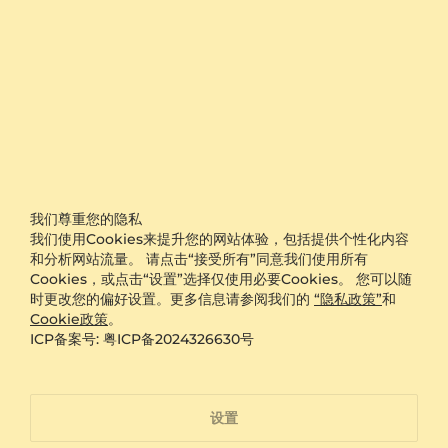
戒指叠搭，它都能保持协调感。
日常佩戴需注意轻柔维护
尽管高级钻戒结构坚固，但日常佩戴中仍建议避免剧烈碰撞
或接触化学清洁剂。洗手时可暂时取下，防止肥皂残留积聚
在钻石底部，影响光泽。烹饪或做家务时也建议摘下，避免
油脂附着或金属刮擦。A practical tip: 每两周可用温和的
肥皂水和软毛牙刷轻刷戒面，再用清水冲洗并用绒布擦干，
能有效保持钻石明亮。什么很多人不知道：gold材质虽耐
用，但长期佩戴难免出现细微划痕，这些痕迹反而增添了饰
品的使用故事感。小 scratches 在磨砂或拉丝表面尤其不明
我们尊重您的隐私
显，反而让戒指更具质感。避免与其它珠宝混放，以防相互
我们使用Cookies来提升您的网站体验，包括提供个性化内容
刮擦。定期检查钻石是否松动，特别是在长期佩戴后，确保
和分析网站流量。 请点击“接受所有”同意我们使用所有
安全稳固。这类钻戒适合融入生活，而非仅限于特殊时刻。
Cookies，或点击“设置”选择仅使用必要Cookies。 您可以随
时更改您的偏好设置。更多信息请参阅我们的
“隐私政策”
和
每枚高级钻戒都享有GLAMIRA专属服务保障
Cookie政策
。
ICP备案号: 粤ICP备2024326630号
在GLAMIRA，我们为每枚高级钻戒提供免费刻字服务，可
在内圈镌刻名字、日期或简短寄语，让戒指更具个人意义。
所有订单均享免运费配送，确保安全送达。我们提供60天退
货保证，若收到后有任何考虑变化，可轻松办理退货。更重
设置
要的是，每枚钻戒均享有终身保修，涵盖日常磨损中的微
调、抛光和钻石稳固性检查。无论是定制钻戒还是标准款