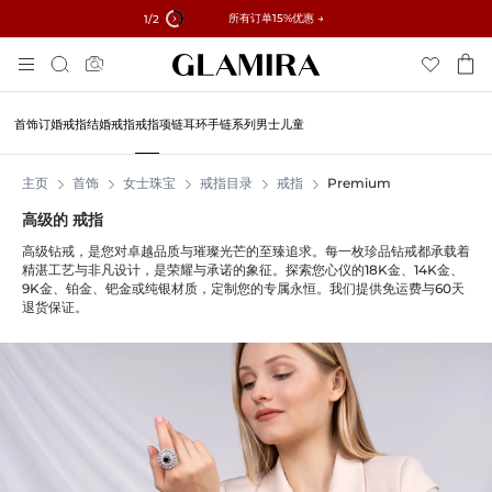
✓ 60天退货 ✓ 免费调整尺寸
所有订单15%优惠 →
1
/2
跳
搜
到
索
内
容
首饰
订婚戒指
结婚戒指
戒指
项链
耳环
手链
系列
男士
儿童
主页
首饰
女士珠宝
戒指目录
戒指
Premium
高级的 戒指
高级钻戒，是您对卓越品质与璀璨光芒的至臻追求。每一枚珍品钻戒都承载着
精湛工艺与非凡设计，是荣耀与承诺的象征。探索您心仪的18K金、14K金、
9K金、铂金、钯金或纯银材质，定制您的专属永恒。我们提供免运费与60天
退货保证。