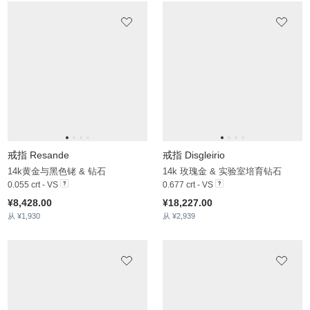
¥8,112.00
从 ¥2,064
戒指 Ngao
戒指 Geracao
9k 白色K金 & 钻石
14k白金与黑色铑 & 蓝色钻石 & 白色蓝宝石
0.144 crt - VS
0.348 crt - VS1
¥6,656.00
¥15,312.00
从 ¥2,300
从 ¥2,174
戒指 Socker
戒指 Highest
14k 黄色K金 & 钻石
18k黄金与黑色铑 & 黑钻石
0.406 crt - VS
0.112 crt - AAA
¥11,093.00
¥8,075.00
从 ¥2,568
从 ¥1,733
戒指 Maqzukera
戒指 Anfani
14k黄金与黑色铑 & 黑钻石
14k黄金与黑色铑 & 实验室培育钻石