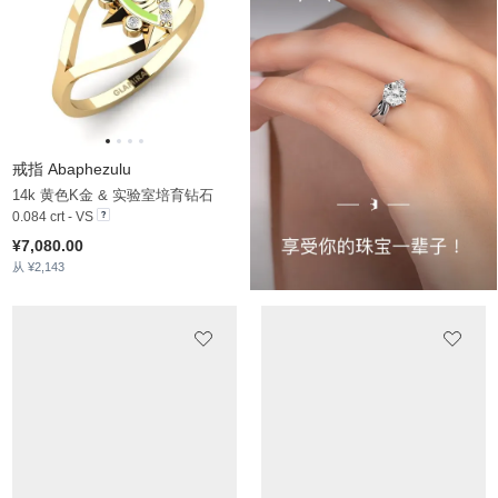
戒指 Abaphezulu
14k 黄色K金 & 实验室培育钻石
0.084 crt - VS
¥7,080.00
从 ¥2,143
戒指 Poeta
戒指 Fenka
18k玫瑰金与黑色铑 & 茶晶
14k 黄色K金 & 锆石
0.1 crt - AAA
0.28 crt
¥8,933.00
¥11,343.00
从 ¥1,591
从 ¥2,135