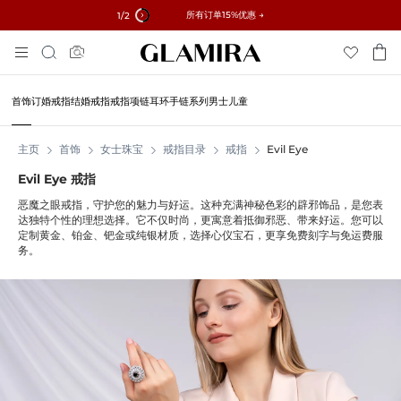
✓ 60天退货 ✓ 免费调整尺寸
所有订单15%优惠 →
1
/2
跳
搜
到
索
内
容
首饰
订婚戒指
结婚戒指
戒指
项链
耳环
手链
系列
男士
儿童
主页
首饰
女士珠宝
戒指目录
戒指
Evil Eye
Evil Eye 戒指
恶魔之眼戒指，守护您的魅力与好运。这种充满神秘色彩的辟邪饰品，是您表
达独特个性的理想选择。它不仅时尚，更寓意着抵御邪恶、带来好运。您可以
定制黄金、铂金、钯金或纯银材质，选择心仪宝石，更享免费刻字与免运费服
务。