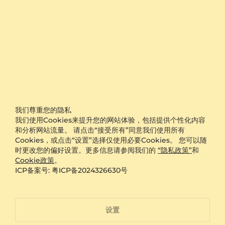
日常护理让戒指保持清晰光泽
洗手时无需频繁摘戴，但建议避免接触洗洁精或沐浴露，以
免化学成分影响金属光泽。烹饪后可用柔软棉布轻拭表面，
去除油脂残留。若进行体力活动或运动，建议暂时取下，以
防撞击导致镶爪松动。平时存放时，最好单独放置在绒布袋
中，防止与其他首饰摩擦。一个实用建议是，每隔两周用专
业珠宝清洁液浸泡几分钟，再用软毛刷轻刷缝隙，可有效恢
复钻石亮度。许多人不知道，K金材质虽坚固，但长期暴露
在空气中会轻微氧化，定期擦拭即可维持原貌。小划痕在玫
瑰金表面相对不明显，反而会增添自然使用痕迹。一枚佩戴
我们尊重您的隐私
得当的恶魔之眼黄金戒指，能多年保持清晰的蓝眼睛轮廓与
我们使用Cookies来提升您的网站体验，包括提供个性化内容
金属质感。
和分析网站流量。 请点击“接受所有”同意我们使用所有
Cookies，或点击“设置”选择仅使用必要Cookies。 您可以随
GLAMIRA提供完整个性化服务支持
时更改您的偏好设置。更多信息请参阅我们的
“隐私政策”
和
Cookie政策
。
每枚恶魔之眼9K金戒指都支持免费刻字，可在内圈镌刻名字
ICP备案号: 粤ICP备2024326630号
缩写或有意义的日期，让佩戴更具个人意义。我们提供免运
费配送，确保订单安全送达。所有产品均享有60天退货保
证，若尺寸不合适或风格不符，可轻松更换。终身保修服务
涵盖镶石检查、金属抛光与结构维护，保障长期佩戴品质。
设置
从设计到交付，每一步都经过严格质检，确保蓝宝石稳固、
钻石明亮、戒圈成型精准。无论是选择白金还是玫瑰金版