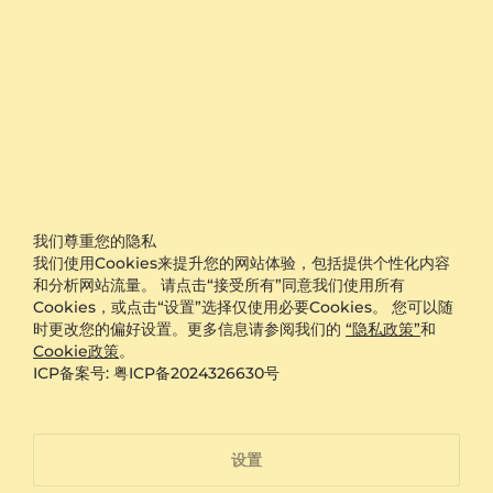
富有层次。戒指整体重量适中，佩戴时贴合指型，不会有压
迫感。585 gold含有58.5%纯金成分，兼顾色泽与耐用性，
适合长期佩戴。戒圈内壁经过抛光处理，提升舒适度，日常
佩戴更顺滑。这类设计款钻戒注重结构平衡，既突出钻石的
视觉重心，又保持整体比例协调。潮流钻戒的魅力在于它不
只是装饰，更是个人风格的延伸。无论从正面还是侧面观
察，都能感受到设计上的用心。钻石克拉重量与戒托比例经
过反复推敲，确保视觉上不显过大或过小。
简约轮廓中藏着精妙的光效设计
我们尊重您的隐私
这款戒指采用经典的圆形明亮式切割钻石，这种切工自1920
我们使用Cookies来提升您的网站体验，包括提供个性化内容
年代广泛应用以来，始终是展现钻石火彩的最佳方式之一。
和分析网站流量。 请点击“接受所有”同意我们使用所有
冠部有33个刻面，亭部24个，加上底尖，共57或58个刻
Cookies，或点击“设置”选择仅使用必要Cookies。 您可以随
面，共同构建出层次分明的闪光效果。戒臂线条干净利落，
时更改您的偏好设置。更多信息请参阅我们的
“隐私政策”
和
略微收窄的设计让主石更显突出。部分款式在戒圈侧面嵌有
阅读更多信息
Cookie政策
。
微小辅钻，形成“半圈镶”效果，增加层次却不增加厚重感。
ICP备案号: 粤ICP备2024326630号
钻石颜色等级达到近无色区间，在日常光线下几乎看不出色
调差异，呈现清澈透明的视觉感受。钻石净度经过专业筛
选，内部特征在日常佩戴距离下不可见，保证外观纯净。个
性钻戒定制时可选择不同宽度的戒臂，以匹配佩戴者的指型
设置
比例。这种设计款钻戒特别注重光线在金属与钻石之间的互
动，让闪耀感更自然流动。戒指顶部高度适中，不会勾挂衣